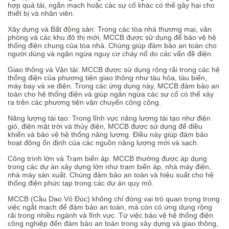
hợp quá tải, ngắn mạch hoặc các sự cố khác có thể gây hại cho
thiết bị và nhân viên.
Xây dựng và Bất động sản: Trong các tòa nhà thương mại, văn
phòng và các khu đô thị mới, MCCB được sử dụng để bảo vệ hệ
thống điện chung của tòa nhà. Chúng giúp đảm bảo an toàn cho
người dùng và ngăn ngừa nguy cơ cháy nổ do các vấn đề điện.
Giao thông và Vận tải: MCCB được sử dụng rộng rãi trong các hệ
thống điện của phương tiện giao thông như tàu hỏa, tàu biển,
máy bay và xe điện. Trong các ứng dụng này, MCCB đảm bảo an
toàn cho hệ thống điện và giúp ngăn ngừa các sự cố có thể xảy
ra trên các phương tiện vận chuyển công cộng.
Năng lượng tái tạo: Trong lĩnh vực năng lượng tái tạo như điện
gió, điện mặt trời và thủy điện, MCCB được sử dụng để điều
khiển và bảo vệ hệ thống năng lượng. Điều này giúp đảm bảo
hoạt động ổn định của các nguồn năng lượng mới và sạch.
Công trình lớn và Trạm biến áp: MCCB thường được áp dụng
trong các dự án xây dựng lớn như trạm biến áp, nhà máy điện,
nhà máy sản xuất. Chúng đảm bảo an toàn và hiệu suất cho hệ
thống điện phức tạp trong các dự án quy mô.
MCCB (Cầu Dao Vỏ Đúc) không chỉ đóng vai trò quan trọng trong
việc ngắt mạch để đảm bảo an toàn, mà còn có ứng dụng rộng
rãi trong nhiều ngành và lĩnh vực. Từ việc bảo vệ hệ thống điện
công nghiệp đến đảm bảo an toàn trong xây dựng và giao thông,