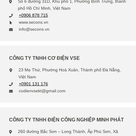
Số 6 đường 31D, Khu phố 1, Phường Bình Trưng, thành
phố Hồ Chí Minh, Việt Nam
+0906 878 715
www.secons.vn
info@secons.vn
CÔNG TY TNHH CƠ ĐIỆN VSE
23 Mẹ Thứ, Phường Hoà Xuân, Thành phố Đà Nẵng,
Việt Nam
+0901 131 176
codienvsekt@gmail.com
CÔNG TY TNHH ĐIỆN CÔNG NGHIỆP MINH PHÁT
260 đường Bắc Sơn – Long Thành, Ấp Phú Sơn, Xã