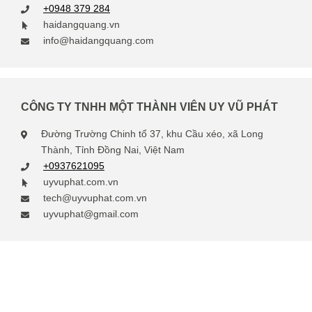
+0948 379 284
haidangquang.vn
info@haidangquang.com
CÔNG TY TNHH MỘT THÀNH VIÊN UY VŨ PHÁT
Đường Trường Chinh tổ 37, khu Cầu xéo, xã Long
Thành, Tỉnh Đồng Nai, Việt Nam
+0937621095
uyvuphat.com.vn
tech@uyvuphat.com.vn
uyvuphat@gmail.com