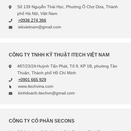
Số 139 Nguyễn Thái Học, Phường Ô Chợ Dừa, Thành
phố Hà Nội, Việt Nam
+0936 274 366
iekvietnam@gmail.com
CÔNG TY TNHH KỸ THUẬT ITECH VIỆT NAM
487/23/2A Huỳnh Tấn Phát, Tổ 8, KP 1B, phường Tân
Thuận, Thành phố Hồ Chí Minh
+0901 665 929
www.itechvina.com
kinhdoanh.itechvn@gmail.com
CÔNG TY CỔ PHẦN SECONS